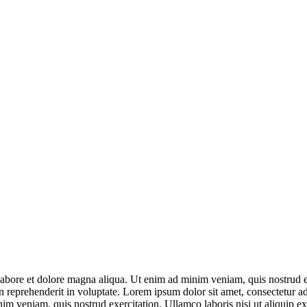
labore et dolore magna aliqua. Ut enim ad minim veniam, quis nostrud e
in reprehenderit in voluptate. Lorem ipsum dolor sit amet, consectetur a
im veniam, quis nostrud exercitation. Ullamco laboris nisi ut aliquip 