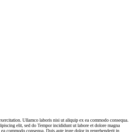
xercitation. Ullamco laboris nisi ut aliquip ex ea commodo consequa.
dipiscing elit, sed do Tempor incididunt ut labore et dolore magna
ex ea commodo consequa. Duis aute irure dolor in reprehenderit in