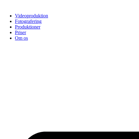
Skip
to
Videoproduktion
content
Fotografering
Produktioner
Priser
Om os